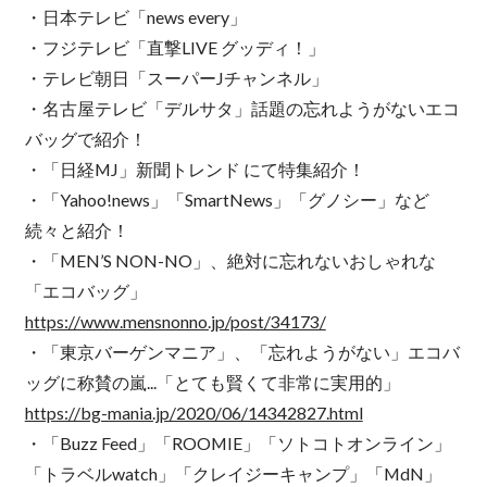
・日本テレビ「news every」
・フジテレビ「直撃LIVE グッディ！」
・テレビ朝日「スーパーJチャンネル」
・名古屋テレビ「デルサタ」話題の忘れようがないエコ
バッグで紹介！
・「日経MJ」新聞トレンド にて特集紹介！
・「Yahoo!news」「SmartNews」「グノシー」など
続々と紹介！
・「MEN’S NON-NO」、絶対に忘れないおしゃれな
「エコバッグ」
https://www.mensnonno.jp/post/34173/
・「東京バーゲンマニア」、「忘れようがない」エコバ
ッグに称賛の嵐...「とても賢くて非常に実用的」
https://bg-mania.jp/2020/06/14342827.html
・「Buzz Feed」「ROOMIE」「ソトコトオンライン」
「トラベルwatch」「クレイジーキャンプ」「MdN」