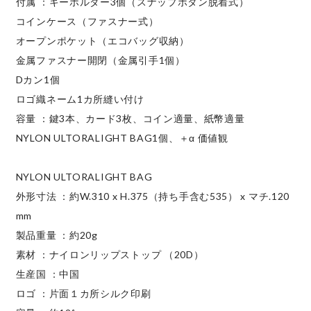
付属 ：キーホルダー3個（スナップボタン脱着式）
コインケース（ファスナー式）
オープンポケット（エコバッグ収納）
金属ファスナー開閉（金属引手1個）
Dカン1個
ロゴ織ネーム1カ所縫い付け
容量 ：鍵3本、カード3枚、コイン適量、紙幣適量
NYLON ULTORALIGHT BAG1個、＋α 価値観
NYLON ULTORALIGHT BAG
外形寸法 ：約W.310 x H.375（持ち手含む535） x マチ.120
mm
製品重量 ：約20g
素材 ：ナイロンリップストップ （20D）
生産国 ：中国
ロゴ ：片面１カ所シルク印刷